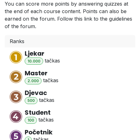
You can score more points by answering quizzes at
the end of each course content. Points can also be
earned on the forum. Follow this link to the guidelines
of the forum.
Ranks
Ljekar
tačka
s
10.000
Master
tačka
s
2.000
Djevac
tačka
s
500
Student
tačka
s
100
Početnik
tačka
s
1