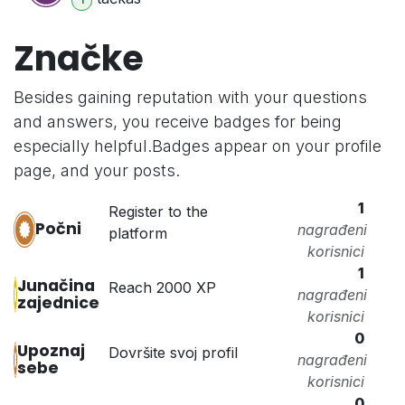
Značke
Besides gaining reputation with your questions
and answers, you receive badges for being
especially helpful.
Badges appear on your profile
page, and your posts.
1
Register to the
Počni
nagrađeni
platform
korisnici
1
Junačina
Reach 2000 XP
nagrađeni
zajednice
korisnici
0
Upoznaj
Dovršite svoj profil
nagrađeni
sebe
korisnici
0