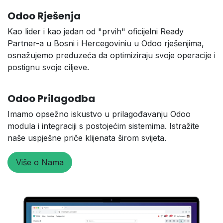
Odoo Rješenja
Kao lider i kao jedan od "prvih" oficijelni Ready
Partner-a u Bosni i Hercegoviniu u Odoo rješenjima,
osnažujemo preduzeća da optimiziraju svoje operacije i
postignu svoje ciljeve.
Odoo Prilagodba
Imamo opsežno iskustvo u prilagođavanju Odoo
modula i integraciji s postojećim sistemima. Istražite
naše uspješne priče klijenata širom svijeta.
Više o Nama