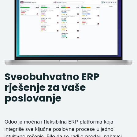
Sveobuhvatno ERP
rješenje za vaše
poslovanje
Odoo je moćna i fleksibilna ERP platforma koja
integriše sve ključne poslovne procese u jedno
intuitivno rešenje. Bilo da se radi o prodaji, nabavci,