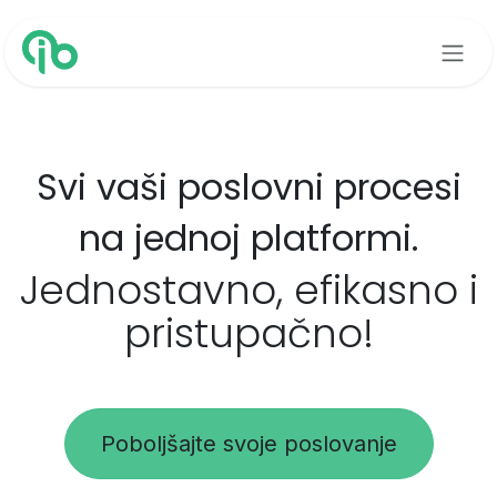
Preskoči na sadržaj
Svi vaši poslovni procesi
na jednoj platformi.
Jednostavno, efikasno i
pristupačno!
Poboljšajte svoje poslovanje