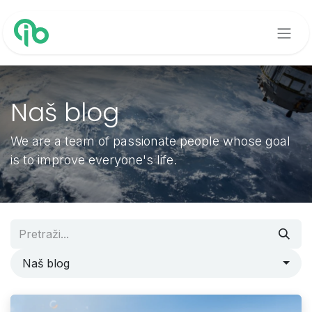
Preskoči na sadržaj
Naš blog
We are a team of passionate people whose goal
is to improve everyone's life.
Naš blog